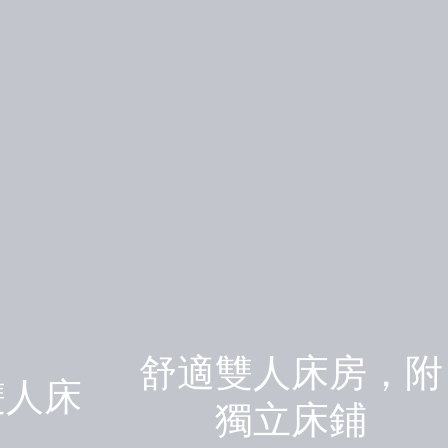
舒適雙人床房，附
雙人床
獨立床鋪