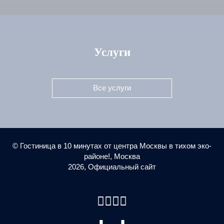
Услуги
Москва,
ичная улица,
Все услуги
9А
©
Гостиница в 10 минутах от центра Москвы в тихом эко-
районе!, Москва
2026, Официальный сайт