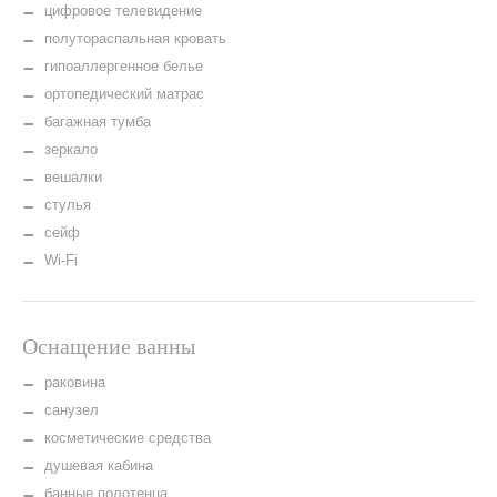
цифровое телевидение
Услуги
полутораспальная кровать
гипоаллергенное белье
Рестораны
ортопедический матрас
Конференц-
багажная тумба
залы
зеркало
вешалки
Фотогалерея
стулья
Отзывы
сейф
Wi-Fi
Новости
Правовая
информация
Оснащение ванны
Контакты
раковина
санузел
косметические средства
душевая кабина
банные полотенца