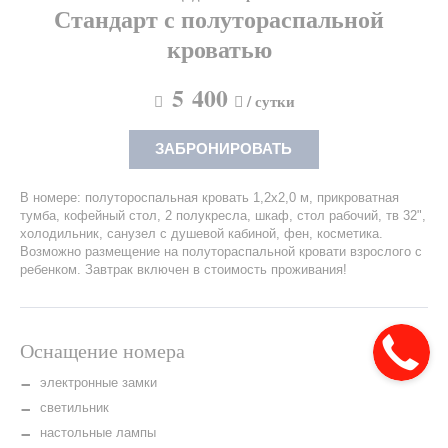
Стандарт с полутораспальной
кроватью
5 400
/ сутки
ЗАБРОНИРОВАТЬ
В номере: полутороспальная кровать 1,2х2,0 м, прикроватная
тумба, кофейный стол, 2 полукресла, шкаф, стол рабочий, тв 32",
холодильник, санузел с душевой кабиной, фен, косметика.
Возможно размещение на полутораспальной кровати взрослого с
ребенком. Завтрак включен в стоимость проживания!
Главная
Оснащение номера
Бронирование
электронные замки
Номера
и цены
светильник
настольные лампы
Акции