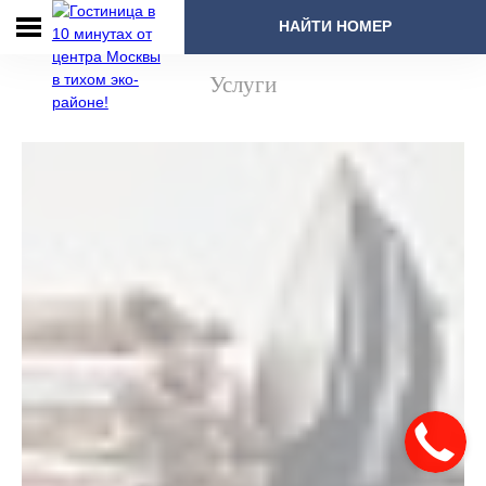
НАЙТИ НОМЕР
Услуги
Главная
Бронирование
Номера
и цены
Акции
Услуги
Рестораны
Конференц-
залы